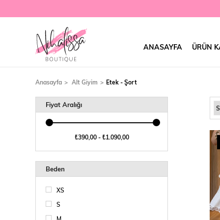
ANASAYFA
ÜRÜN K
Anasayfa
Alt Giyim
Etek - Şort
Fiyat Aralığı
₺390,00 - ₺1.090,00
Beden
XS
S
M