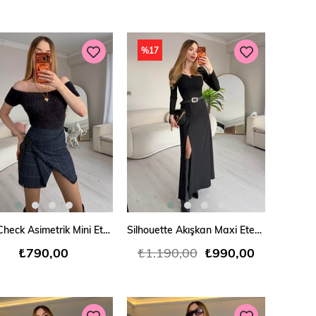
%17
SEPETE EKLE
SEPETE EKLE
Noir Check Asimetrik Mini Etek
Silhouette Akışkan Maxi Etek(Kemer Dahil Değildir)
₺790,00
₺1.190,00
₺990,00