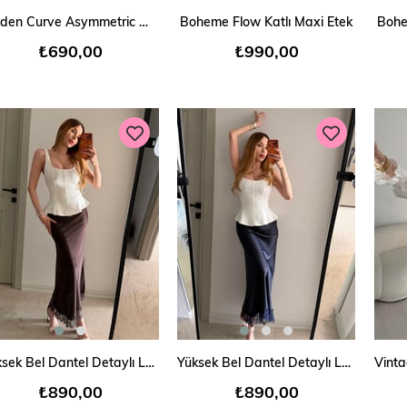
SEPETE EKLE
SEPETE EKLE
Golden Curve Asymmetric Wrap Şort Etek
Boheme Flow Katlı Maxi Etek
Bohe
₺690,00
₺990,00
SEPETE EKLE
SEPETE EKLE
Yüksek Bel Dantel Detaylı Lace Satin Etek
Yüksek Bel Dantel Detaylı Lace Satin Etek
₺890,00
₺890,00