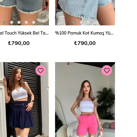
SEPETE EKLE
SEPETE EKLE
Crystal Touch Yüksek Bel Taş İşlemeli Denim Şort
%100 Pamuk Kot Kumaş Yüksek Bel Asimetrik Bağcıklı Şort Etek
₺790,00
₺790,00