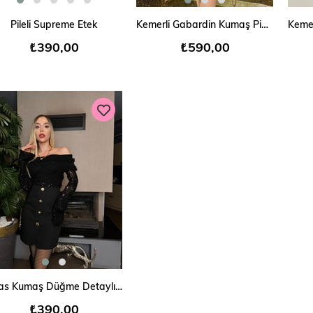
SEPETE EKLE
SEPETE EKLE
Pileli Supreme Etek
Kemerli Gabardin Kumaş Pinterest Etek
₺390,00
₺590,00
SEPETE EKLE
Atlas Kumaş Düğme Detaylı Etek
₺390,00