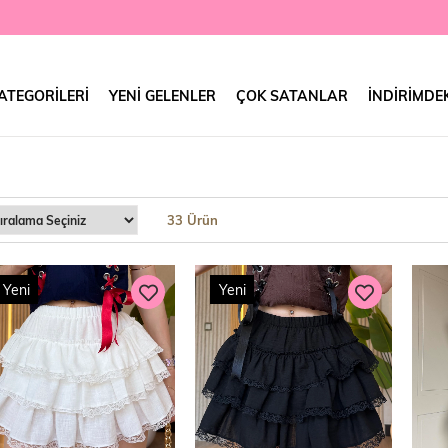
ATEGORILERI
YENI GELENLER
ÇOK SATANLAR
İNDIRIMDE
33 Ürün
Yeni
Yeni
Ürün
Ürün