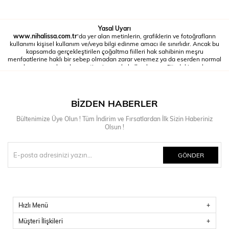
Yasal Uyarı
www.nihalissa.com.tr
'da yer alan metinlerin, grafiklerin ve fotoğrafların
kullanımı kişisel kullanım ve/veya bilgi edinme amacı ile sınırlıdır. Ancak bu
kapsamda gerçekleştirilen çoğaltma fiilleri hak sahibinin meşru
menfaatlerine haklı bir sebep olmadan zarar veremez ya da eserden normal
yararlanmaya aykırı olamaz, ticari amaçla kullanılamaz. Sitedeki yazılı veya
görsel materyal hiç bir şekilde değiştirilemez, telif hakkı ibareleri silinerek
kullanılamaz. Sitede yer alan eserlerin bütünü veya bir kısmı değiştirilerek
veya başka bir suretle diğer bir internet sitesinde izinsiz olarak kullanılamaz.
Bu İnternet Sitesindeki veriler ticari olmayan, bilgi alma amaçlı ve kişisel
BIZDEN HABERLER
kullanım için indirebilir veya yazdırılabilir.
Bültenimize Üye Olun ! Tüm İndirim ve Fırsatlardan İlk Sizin Haberiniz
Olsun !
GÖNDER
Hızlı Menü
Müşteri İlişkileri