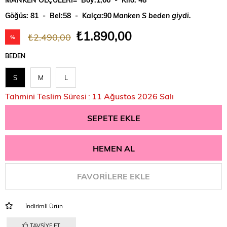
Göğüs: 81 - Bel:58 - Kalça:90
Manken S beden giydi.
₺1.890,00
₺2.490,00
%
24
BEDEN
İndirim
S
M
L
Tahmini Teslim Süresi
:
11 Ağustos 2026 Salı
FAVORILERE EKLE
İndirimli Ürün
TAVSIYE ET